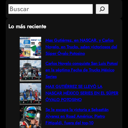
S
e
Lo más reciente
a
r
Max Gutiérrez, en NASCAR, y Carlos
Novelo, en Trucks, salen victoriosos del
c
Súper Óvalo Potosino
h
Carlos Novelo conquista San Luis Potosí
en la séptima Fecha de Trucks México
Series
MAX GUTIÉRREZ SE LLEVÓ LA
NASCAR MÉXICO SERIES EN EL SÚPER
ÓVALO POTOSINO
Se le escapa la victoria a Sebastián
Álvarez en Road América; Pietro
Fittipaldi, fuera del top-10