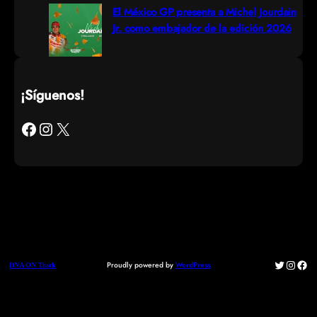
El México GP presenta a Michel Jourdain
Jr. como embajador de la edición 2026
¡Síguenos!
Facebook
Instagram
X
Twitter
Instag
Fac
Proudly powered by
WordPress
DNA ON Track