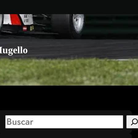
Mugello
S
e