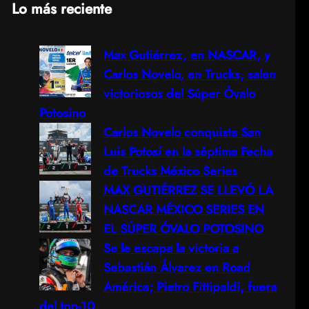
Lo más reciente
a
Max Gutiérrez, en NASCAR, y
r
Carlos Novelo, en Trucks, salen
c
victoriosos del Súper Óvalo
Potosino
h
Carlos Novelo conquista San
Luis Potosí en la séptima Fecha
de Trucks México Series
MAX GUTIÉRREZ SE LLEVÓ LA
NASCAR MÉXICO SERIES EN
EL SÚPER ÓVALO POTOSINO
Se le escapa la victoria a
Sebastián Álvarez en Road
América; Pietro Fittipaldi, fuera
del top-10