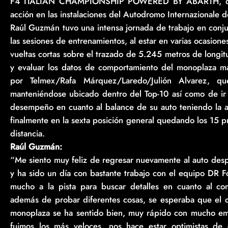
F4 ITALIAN CHAMPIONSHIP POWERED BY ABARTH, que e
acción en las instalaciones del Autodromo Internazionale de
Raúl Guzmán tuvo una intensa jornada de trabajo en conju
las sesiones de entrenamientos, al estar en varias ocasion
vueltas cortas sobre el trazado de 5.245 metros de longit
y evaluar los datos de comportamiento del monoplaza ma
por Telmex/Rafa Márquez/Laredo/Julión Alvarez, qu
manteniéndose ubicado dentro del Top-10 así como de ir
desempeño en cuanto al balance de su auto teniendo la as
finalmente en la sexta posición general quedando los 15 
distancia.
Raúl Guzmán:
“Me siento muy feliz de regresar nuevamente al auto des
y ha sido un día con bastante trabajo con el equipo DR 
mucho a la pista para buscar detalles en cuanto al c
además de probar diferentes cosas, se esperaba que el cl
monoplaza se ha sentido bien, muy rápido con mucho emp
fuimos los más veloces, nos hace estar optimistas de