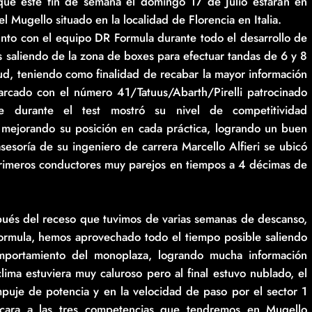
ste fin de semana el domingo 17 de Julio estarán en
l Mugello situado en la localidad de Florencia en Italia.
nto con el equipo DR Formula durante todo el desarrollo de
es saliendo de la zona de boxes para efectuar tandas de 6 y 8
ud, teniendo como finalidad de recabar la mayor información
rcado con el número 41/Tatuus/Abarth/Pirelli patrocinado
e durante el test mostró su nivel de competitividad
 mejorando su posición en cada práctica, logrando un buen
esoría de su ingeniero de carrera Marcello Alfieri se ubicó
primeros conductores muy parejos en tiempos a 4 décimas de
pués del receso que tuvimos de varias semanas de descanso,
Formula, hemos aprovechado todo el tiempo posible saliendo
omportamiento del monoplaza, logrando mucha información
ima estuviera muy caluroso pero al final estuvo nublado, el
uje de potencia y en la velocidad de paso por el sector 1
 cara a las tres competencias que tendremos en Mugello