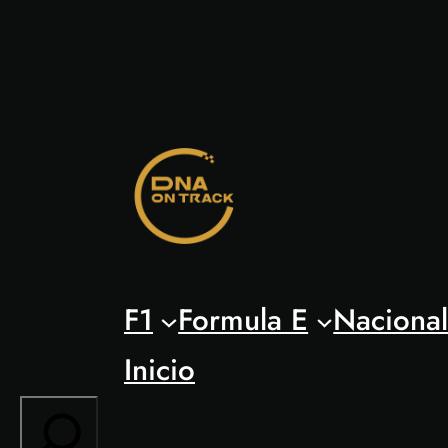
Saltar
al
contenido
F1
Formula E
Naciona
Inicio
Search