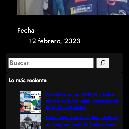
Fecha
12 febrero, 2023
S
e
Lo más reciente
a
r
Max Gutiérrez, en NASCAR, y Carlos
Novelo, en Trucks, salen victoriosos del
c
Súper Óvalo Potosino
h
Carlos Novelo conquista San Luis Potosí
en la séptima Fecha de Trucks México