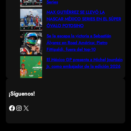
Series
MAX GUTIÉRREZ SE LLEVÓ LA
NASCAR MÉXICO SERIES EN EL SÚPER
ÓVALO POTOSINO
Se le escapa la victoria a Sebastián
Álvarez en Road América; Pietro
Fittipaldi, fuera del top-10
El México GP presenta a Michel Jourdain
Jr. como embajador de la edición 2026
¡Síguenos!
Facebook
Instagram
X