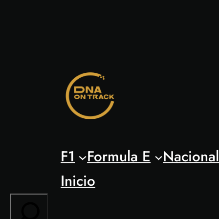
Saltar
al
contenido
F1
Formula E
Naciona
Inicio
Search