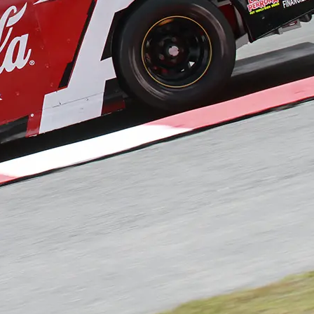
El México GP presenta a Michel
Jourdain Jr. como embajador
de la edición 2026
¡Síguenos!
Facebook
Instagram
X