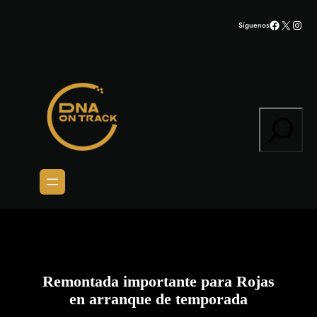
Saltar
Facebook
X
Inst
Síguenos
al
contenido
Search
Remontada importante para Rojas
en arranque de temporada