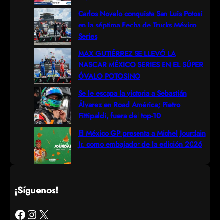
h
Carlos Novelo conquista San Luis Potosí
en la séptima Fecha de Trucks México
Series
MAX GUTIÉRREZ SE LLEVÓ LA
NASCAR MÉXICO SERIES EN EL SÚPER
ÓVALO POTOSINO
Se le escapa la victoria a Sebastián
Álvarez en Road América; Pietro
Fittipaldi, fuera del top-10
El México GP presenta a Michel Jourdain
Jr. como embajador de la edición 2026
¡Síguenos!
Facebook
Instagram
X