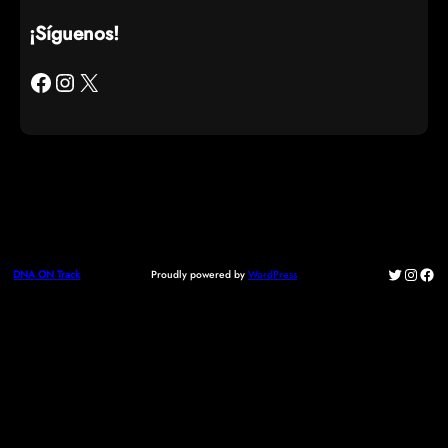
¡Síguenos!
Facebook
Instagram
X
Twitter
Instag
Fac
Proudly powered by
WordPress
DNA ON Track