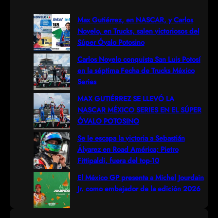
a
r
Max Gutiérrez, en NASCAR, y Carlos
Novelo, en Trucks, salen victoriosos del
c
Súper Óvalo Potosino
h
Carlos Novelo conquista San Luis Potosí
en la séptima Fecha de Trucks México
Series
MAX GUTIÉRREZ SE LLEVÓ LA
NASCAR MÉXICO SERIES EN EL SÚPER
ÓVALO POTOSINO
Se le escapa la victoria a Sebastián
Álvarez en Road América; Pietro
Fittipaldi, fuera del top-10
El México GP presenta a Michel Jourdain
Jr. como embajador de la edición 2026