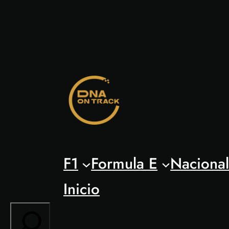
Saltar
al
contenido
F1
Formula E
Naciona
Inicio
Search