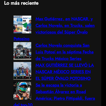
Lo más reciente
a
Max Gutiérrez, en NASCAR, y
r
Carlos Novelo, en Trucks, salen
c
victoriosos del Súper Óvalo
Potosino
h
Carlos Novelo conquista San
Luis Potosí en la séptima Fecha
de Trucks México Series
MAX GUTIÉRREZ SE LLEVÓ LA
NASCAR MÉXICO SERIES EN
EL SÚPER ÓVALO POTOSINO
Se le escapa la victoria a
Sebastián Álvarez en Road
América; Pietro Fittipaldi, fuera
del top-10