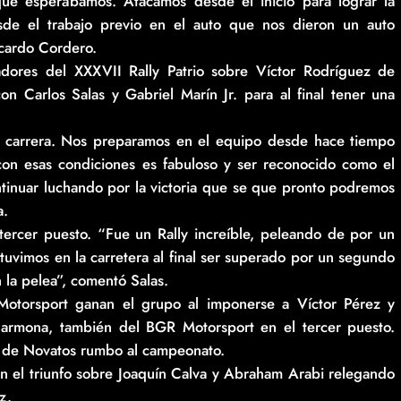
que esperábamos. Atacamos desde el inicio para lograr la
esde el trabajo previo en el auto que nos dieron un auto
Ricardo Cordero.
res del XXXVII Rally Patrio sobre Víctor Rodríguez de
 Carlos Salas y Gabriel Marín Jr. para al final tener una
i carrera. Nos preparamos en el equipo desde hace tiempo
con esas condiciones es fabuloso y ser reconocido como el
tinuar luchando por la victoria que se que pronto podremos
a.
 tercer puesto. “Fue un Rally increíble, peleando de por un
 tuvimos en la carretera al final ser superado por un segundo
 la pelea”, comentó Salas.
otorsport ganan el grupo al imponerse a Víctor Pérez y
rmona, también del BGR Motorsport en el tercer puesto.
ón de Novatos rumbo al campeonato.
 el triunfo sobre Joaquín Calva y Abraham Arabi relegando
z.