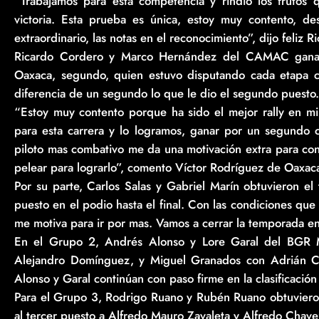
“Trabajamos para esta competencia y rindió los frutos 
victoria. Esta prueba es única, estoy muy contento, d
extraordinario, las notas en el reconocimiento”, dijo feliz 
Ricardo Cordero y Marco Hernández del CAMAC ganado
Oaxaca, segundo, quien estuvo disputando cada etapa con
diferencia de un segundo lo que le dio el segundo puesto.
“Estoy muy contento porque ha sido el mejor rally en m
para esta carrera y lo logramos, ganar por un segundo 
piloto mas combativo me da una motivación extra para con
pelear para lograrlo”, comento Víctor Rodríguez de Oaxac
Por su parte, Carlos Salas y Gabriel Marín obtuvieron el
puesto en el podio hasta el final. Con las condiciones que
me motiva para ir por mas. Vamos a cerrar la temporada en
En el Grupo 2, Andrés Alonso y Lore Garal del BGR M
Alejandro Domínguez, y Miguel Granados con Adrián Ca
Alonso y Garal continúan con paso firme en la clasificaci
Para el Grupo 3, Rodrigo Ruano y Rubén Ruano obtuvieron
al tercer puesto a Alfredo Mauro Zavaleta y Alfredo Chave