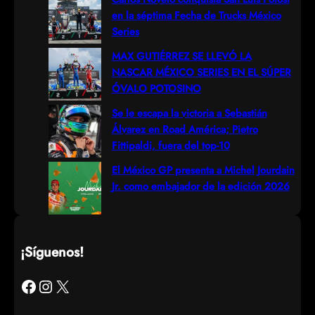
en la séptima Fecha de Trucks México
Series
MAX GUTIÉRREZ SE LLEVÓ LA
NASCAR MÉXICO SERIES EN EL SÚPER
ÓVALO POTOSINO
Se le escapa la victoria a Sebastián
Álvarez en Road América; Pietro
Fittipaldi, fuera del top-10
El México GP presenta a Michel Jourdain
Jr. como embajador de la edición 2026
¡Síguenos!
Facebook
Instagram
X