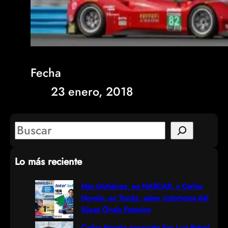
Fecha
23 enero, 2018
S
e
Lo más reciente
a
r
Max Gutiérrez, en NASCAR, y Carlos
Novelo, en Trucks, salen victoriosos del
c
Súper Óvalo Potosino
h
Carlos Novelo conquista San Luis Potosí