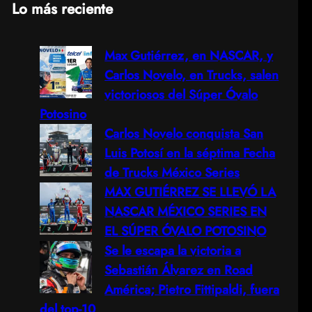
Lo más reciente
a
Max Gutiérrez, en NASCAR, y
r
Carlos Novelo, en Trucks, salen
c
victoriosos del Súper Óvalo
Potosino
h
Carlos Novelo conquista San
Luis Potosí en la séptima Fecha
de Trucks México Series
MAX GUTIÉRREZ SE LLEVÓ LA
NASCAR MÉXICO SERIES EN
EL SÚPER ÓVALO POTOSINO
Se le escapa la victoria a
Sebastián Álvarez en Road
América; Pietro Fittipaldi, fuera
del top-10