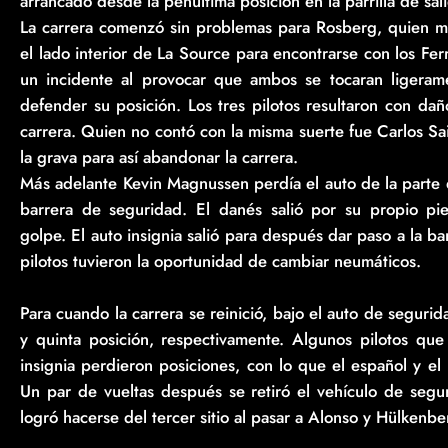
arrancado desde la penúltima posición en la parrilla de sal
La carrera comenzó sin problemas para Rosberg, quien m
el lado interior de La Source para encontrarse con los Fer
un incidente al provocar que ambos se tocaran ligeram
defender su posición. Los tres pilotos resultaron con da
carrera. Quien no contó con la misma suerte fue Carlos Sa
la grava para así abandonar la carrera.
Más adelante Kevin Magnussen perdía el auto de la parte d
barrera de seguridad. El danés salió por su propio pi
golpe. El auto insignia salió para después dar paso a la ba
pilotos tuvieron la oportunidad de cambiar neumáticos.
Para cuando la carrera se reinició, bajo el auto de seguri
y quinta posición, respectivamente. Algunos pilotos qu
insignia perdieron posiciones, con lo que el español y el 
Un par de vueltas después se retiró el vehículo de segur
logró hacerse del tercer sitio al pasar a Alonso y Hülkenbe