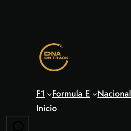
Saltar
al
contenido
F1
Formula E
Naciona
Inicio
Search