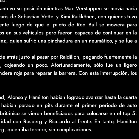
ida.
antuvo su posición mientras Max Verstappen se movía hacia
raris de Sebastian Vettel y Kimi Raikkönen, con quienes tuvo
ente luego de que el piloto de Red Bull se moviera para
ños en sus vehículos pero fueron capaces de continuar en la
inz, quien sufrió una pinchadura en un neumático, y se fue a
e atrás justo al pasar por Raidillon, pegando fuertemente la
e, cojeando un poco. Afortunadamente, sólo fue un ligero
ndera roja para reparar la barrera. Con esta interrupción, los
dad, Alonso y Hamilton habían logrado avanzar hasta la cuarta
e habían parado en pits durante el primer periodo de auto
británico se vieron beneficiados para colocarse en el top 5.
idad con Rosberg y Ricciardo al frente. En tanto, Hamilton
rg, quien iba tercero, sin complicaciones.