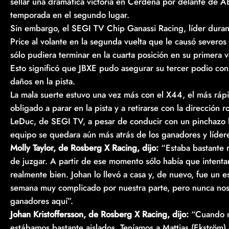
sellar una dramática victoria en Cerdeña por delante de 
temporada en el segundo lugar.
Sin embargo, el SEGI TV Chip Ganassi Racing, líder durant
Price al volante en la segunda vuelta que le causó severo
sólo pudiera terminar en la cuarta posición en su primera v
Esto significó que JBXE pudo asegurar su tercer podio cons
daños en la pista.
La mala suerte estuvo una vez más con el X44, el más rápid
obligado a parar en la pista y a retirarse con la dirección
LeDuc, de SEGI TV, a pesar de conducir con un pinchazo 
equipo se quedara aún más atrás de los ganadores y líderes
Molly Taylor, de Rosberg X Racing, dijo:
“Estaba bastante re
de juzgar. A partir de ese momento sólo había que intenta
realmente bien. Johan lo llevó a casa y, de nuevo, fue un 
semana muy complicado por nuestra parte, pero nunca nos
ganadores aquí”.
Johan Kristoffersson, de Rosberg X Racing, dijo:
“Cuando m
estábamos bastante aislados. Teníamos a Mattias (Ekström) d