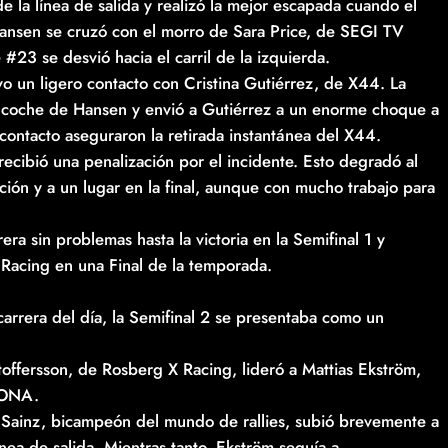
la línea de salida y realizó la mejor escapada cuando el
Hansen se cruzó con el morro de Sara Price, de SEGI TV
#23 se desvió hacia el carril de la izquierda.
o un ligero contacto con Cristina Gutiérrez, de X44. La
el coche de Hansen y envió a Gutiérrez a un enorme choque a
contacto aseguraron la retirada instantánea del X44.
recibió una penalización por el incidente. Esto degradó al
ión y a un lugar en la final, aunque con mucho trabajo para
ra sin problemas hasta la victoria en la Semifinal 1 y
Racing en una Final de la temporada.
carrera del día, la Semifinal 2 se presentaba como un
stoffersson, de Rosberg X Racing, lideró a Mattias Ekström,
IONA.
, Sainz, bicampeón del mundo de rallies, subió brevemente a
ínea de salida. Mientras tanto, Ekström seguía a