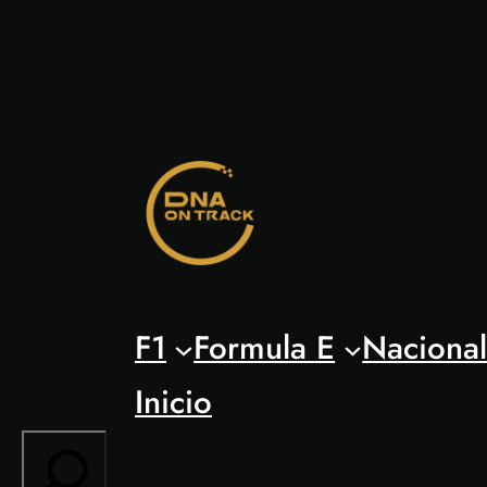
Saltar
al
contenido
F1
Formula E
Naciona
Inicio
Search