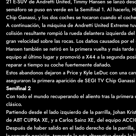
21 E-SUV de Andretti United, Timmy Hansen se lanzó desde 
semáforo se puso en verde en la Semifinal 1. Al hacerlo, 
Chip Ganassi, y los dos coches se tocaron cuando el coche 
A continuación, la máquina de Andretti United Extreme tuv
colisión resultante rompió la rueda delantera izquierda d
gran velocidad sobre las rocas. Los daños causados por el 
Hansen también se retiró en la primera vuelta y más tarde 
equipo al último lugar y promovió a X44 a la segunda posic
reparar a tiempo su coche fuertemente dañado.
Estos abandonos dejaron a Price y Kyle LeDuc con una carre
aseguraron la primera aparición de SEGI TV Chip Ganassi 
Semifinal 2
Con todo el mundo recuperando el aliento tras la primera 
clásico.
Partiendo desde el lado izquierdo de la parrilla, Johan Kri
de ABT CUPRA XE, y a Carlos Sainz XE, del equipo ACC
Después de haber salido en el lado derecho de la parrilla
la segunda posición, tomando la ruta alternativa desde la l