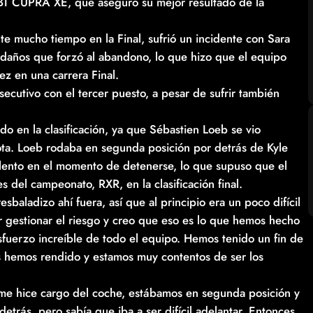
ABT CUPRA XE, que aseguró su mejor resultado de la
e mucho tiempo en la Final, sufrió un incidente con Sara
s daños que forzó al abandono, lo que hizo que el equipo
ez en una carrera Final.
ecutivo con el tercer puesto, a pesar de sufrir también
o en la clasificación, ya que Sébastien Loeb se vio
 rota. Loeb rodaba en segunda posición por detrás de Kyle
lento en el momento de detenerse, lo que supuso que el
 del campeonato, RXR, en la clasificación final.
sbaladizo ahí fuera, así que al principio era un poco difícil
r gestionar el riesgo y creo que eso es lo que hemos hecho
esfuerzo increíble de todo el equipo. Hemos tenido un fin de
 hemos rendido y estamos muy contentos de ser los
e hice cargo del coche, estábamos en segunda posición y
etrás, pero sabía que iba a ser difícil adelantar. Entonces