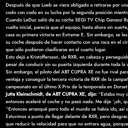
Después de que Loeb se viera obligado a retirarse por una 
codo con codo en su lucha por la segunda posición mientras
Cuando LeDuc salió de su coche SEGI TV Chip Ganassi Raci
vuelta inicial, parecía que el equipo, hasta ahora sin suert
casa su primera victoria en Extreme E. Sin embargo, se le
su coche después de hacer contacto con una roca en el circui
que sólo pudieron clasificarse en el cuarto lugar.
Esto dejó a Kristoffersson, de RXR, en cabeza y perseguid
pesar de conducir sin su puerta izquierda durante toda la v
Sin embargo, el piloto del ABT CUPRA XE no fue rival para
ventaja y conseguir la tercera victoria de RXR de la campañ
campeonato en el último X Prix de la temporada en Dorset
Jutta Kleinschmidt, de ABT CUPRA XE, dijo:
“Estaba muy co
entonces aceleré el coche y no pasó nada. Me dije ‘¡oh, q
“Entonces arranqué pero todo el mundo se había ido, así q
Estuvimos a punto de llegar delante de RXR, pero desgraci
que reducir la velocidad para que no entrara agua, porqu