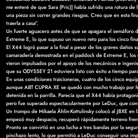
me enteré de que Sara (Pric)] había sufrido una rotura de l
una pieza sin correr grandes riesgos. Creo que en esta fin
traerla a casa”.
Un fuerte aguacero antes de que se apagara el semáforo dio
Extreme E, lo que supuso un nuevo reto para los cinco finali
El X44 logró pasar a la final a pesar de los graves daños s
camaradería demostrada en el paddock de Extreme E, los 
vieron impulsados por el apoyo de los mecánicos e ingeni
que su ODYSSEY 21 estuviera listo con éxito a tiempo para 
En unas condiciones traicioneras, cuatro de los cinco equip
aunque ABT CUPRA XE se quedó con mucho trabajo por ha
detenida en la parrilla. Parecía que el X44 había protagon
pero fue superado espectacularmente por LeDuc, que consigu
Un trompo de Mikaela Åhlin-Kottulinsky colocó al JBXE en l
empezó muy despacio, recuperó rápidamente terreno frente 
Pronto se convirtió en una lucha a tres bandas por la segu
pinchazo lento, lo que permitió a LeDuc conseguir una imp