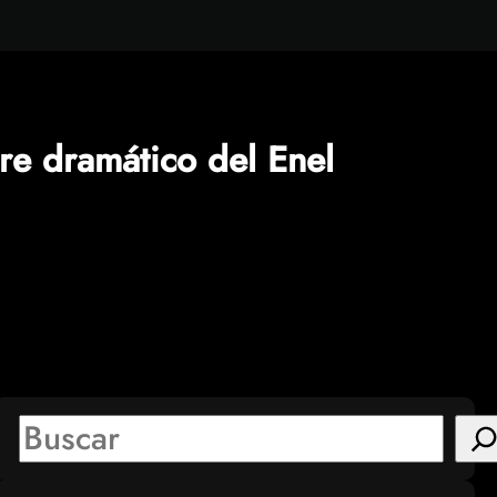
rre dramático del Enel
S
e