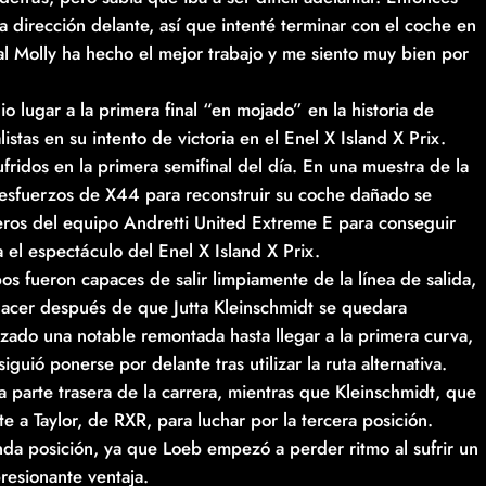
a dirección delante, así que intenté terminar con el coche en
al Molly ha hecho el mejor trabajo y me siento muy bien por
 lugar a la primera final “en mojado” en la historia de
stas en su intento de victoria en el Enel X Island X Prix.
ufridos en la primera semifinal del día. En una muestra de la
esfuerzos de X44 para reconstruir su coche dañado se
eros del equipo Andretti United Extreme E para conseguir
el espectáculo del Enel X Island X Prix.
os fueron capaces de salir limpiamente de la línea de salida,
cer después de que Jutta Kleinschmidt se quedara
izado una notable remontada hasta llegar a la primera curva,
ió ponerse por delante tras utilizar la ruta alternativa.
a parte trasera de la carrera, mientras que Kleinschmidt, que
a Taylor, de RXR, para luchar por la tercera posición.
nda posición, ya que Loeb empezó a perder ritmo al sufrir un
resionante ventaja.