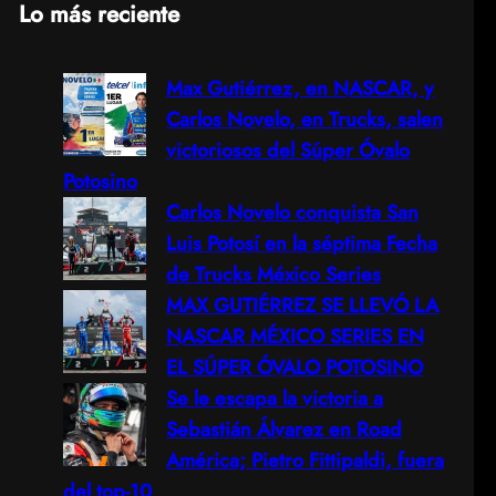
Lo más reciente
a
Max Gutiérrez, en NASCAR, y
r
Carlos Novelo, en Trucks, salen
c
victoriosos del Súper Óvalo
Potosino
h
Carlos Novelo conquista San
Luis Potosí en la séptima Fecha
de Trucks México Series
MAX GUTIÉRREZ SE LLEVÓ LA
NASCAR MÉXICO SERIES EN
EL SÚPER ÓVALO POTOSINO
Se le escapa la victoria a
Sebastián Álvarez en Road
América; Pietro Fittipaldi, fuera
del top-10