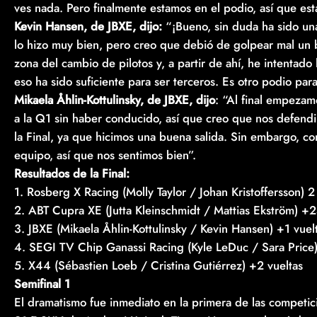
ves nada. Pero finalmente estamos en el podio, así que es
Kevin Hansen, de JBXE, dijo:
“¡Bueno, sin duda ha sido un
lo hizo muy bien, pero creo que debió de golpear mal un 
zona del cambio de pilotos y, a partir de ahí, he intentado l
eso ha sido suficiente para ser terceros. Es otro podio par
Mikaela Åhlin-Kottulinsky, de JBXE, dijo
: “Al final empezamo
a la Q1 sin haber conducido, así que creo que nos defend
la Final, ya que hicimos una buena salida. Sin embargo, c
equipo, así que nos sentimos bien”.
Resultados de la Final:
1. Rosberg X Racing (Molly Taylor / Johan Kristoffersson) 2
2. ABT Cupra XE (Jutta Kleinschmidt / Mattias Ekström) +
3. JBXE (Mikaela Åhlin-Kottulinsky / Kevin Hansen) +1 vuel
4. SEGI TV Chip Ganassi Racing (Kyle LeDuc / Sara Price)
5. X44 (Sébastien Loeb / Cristina Gutiérrez) +2 vueltas
Semifinal 1
El dramatismo fue inmediato en la primera de las compet