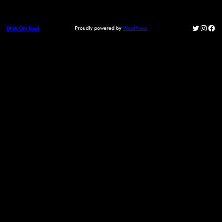
Twitter
Instag
Fac
Proudly powered by
WordPress
DNA ON Track