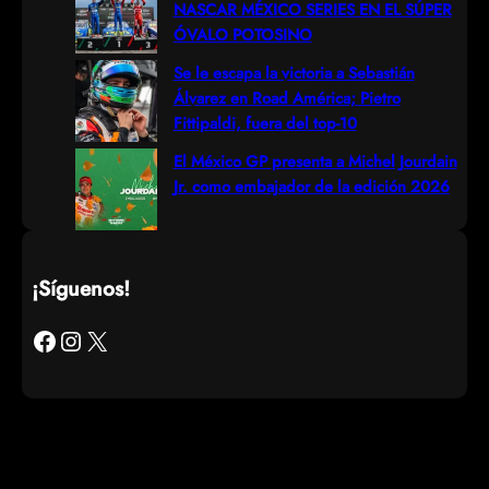
NASCAR MÉXICO SERIES EN EL SÚPER
ÓVALO POTOSINO
Se le escapa la victoria a Sebastián
Álvarez en Road América; Pietro
Fittipaldi, fuera del top-10
El México GP presenta a Michel Jourdain
Jr. como embajador de la edición 2026
¡Síguenos!
Facebook
Instagram
X