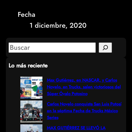
Fecha
1 diciembre, 2020
S
e
Lo más reciente
a
r
Max Gutiérrez, en NASCAR, y Carlos
Novelo, en Trucks, salen victoriosos del
c
Súper Óvalo Potosino
h
Carlos Novelo conquista San Luis Potosí
en la séptima Fecha de Trucks México
Series
MAX GUTIÉRREZ SE LLEVÓ LA