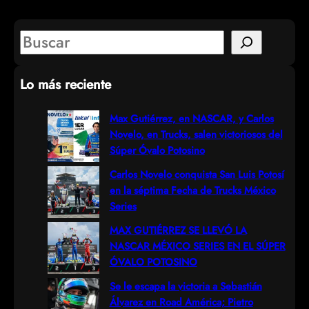
S
e
Lo más reciente
a
r
Max Gutiérrez, en NASCAR, y Carlos
Novelo, en Trucks, salen victoriosos del
c
Súper Óvalo Potosino
h
Carlos Novelo conquista San Luis Potosí
en la séptima Fecha de Trucks México
Series
MAX GUTIÉRREZ SE LLEVÓ LA
NASCAR MÉXICO SERIES EN EL SÚPER
ÓVALO POTOSINO
Se le escapa la victoria a Sebastián
Álvarez en Road América; Pietro