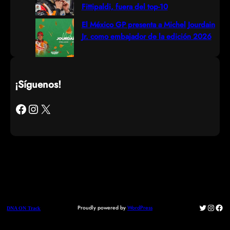
Fittipaldi, fuera del top-10
El México GP presenta a Michel Jourdain
Jr. como embajador de la edición 2026
¡Síguenos!
Facebook
Instagram
X
Twitter
Instag
Fac
Proudly powered by
WordPress
DNA ON Track