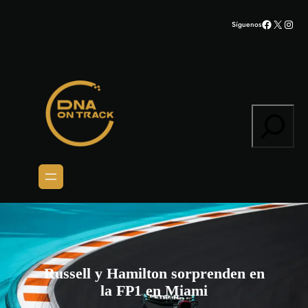
Saltar
Facebook
X
Inst
Síguenos
al
contenido
Search
Russell y Hamilton sorprenden en
la FP1 en Miami