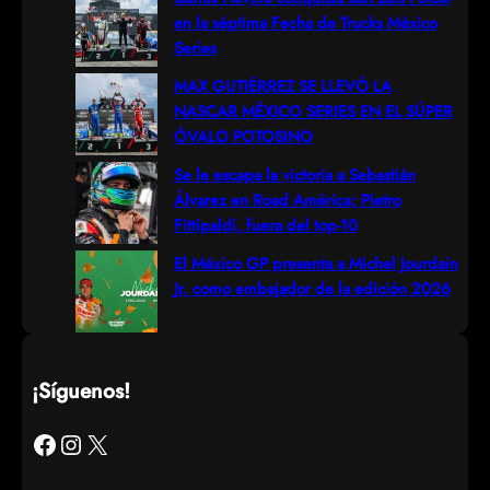
en la séptima Fecha de Trucks México
Series
MAX GUTIÉRREZ SE LLEVÓ LA
NASCAR MÉXICO SERIES EN EL SÚPER
ÓVALO POTOSINO
Se le escapa la victoria a Sebastián
Álvarez en Road América; Pietro
Fittipaldi, fuera del top-10
El México GP presenta a Michel Jourdain
Jr. como embajador de la edición 2026
¡Síguenos!
Facebook
Instagram
X