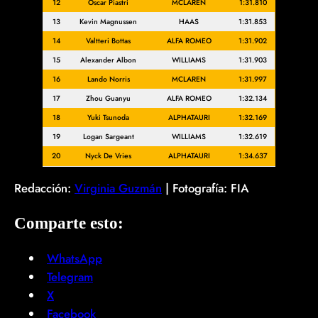
12
Oscar Piastri
MCLAREN
1:31.810
13
Kevin Magnussen
HAAS
1:31.853
14
Valtteri Bottas
ALFA ROMEO
1:31.902
15
Alexander Albon
WILLIAMS
1:31.903
16
Lando Norris
MCLAREN
1:31.997
17
Zhou Guanyu
ALFA ROMEO
1:32.134
18
Yuki Tsunoda
ALPHATAURI
1:32.169
19
Logan Sargeant
WILLIAMS
1:32.619
20
Nyck De Vries
ALPHATAURI
1:34.637
Redacción:
Virginia Guzmán
| Fotografía: FIA
Comparte esto:
WhatsApp
Telegram
X
Facebook