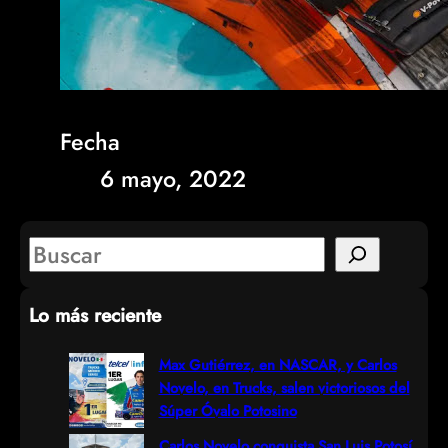
Fecha
6 mayo, 2022
S
e
Lo más reciente
a
r
Max Gutiérrez, en NASCAR, y Carlos
Novelo, en Trucks, salen victoriosos del
c
Súper Óvalo Potosino
h
Carlos Novelo conquista San Luis Potosí