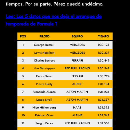
tiempos. Por su parte, Pérez quedó undécimo.
Lee: Los 5 datos que nos deja el arranque de
temporada de Formula 1
POS
PILOTO
EQUIPO
TIEMPO
1
George Russell
MERCEDES
1:30.125
2
Lewis Hamilton
MERCEDES
1:30.337
3
Charles Leclerc
FERRARI
1:30.449
4
Max Verstappen
RED BULL RACING
1:30.549
5
Carlos Sainz
FERRARI
1:30.724
6
Pierre Gasly
ALPINE
1:31.104
7
Fernando Alonso
ASTON MARTIN
1:31.231
8
Lance Stroll
ASTON MARTIN
1:31.337
9
Nico Hülkenberg
HAAS
1:31.392
10
Esteban Ocon
ALPINE
1:31.542
11
Sergio Pérez
RED BULL RACING
1:31.566