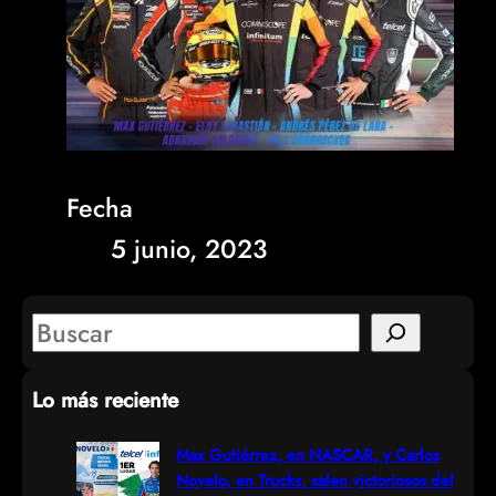
Fecha
5 junio, 2023
S
e
Lo más reciente
a
r
Max Gutiérrez, en NASCAR, y Carlos
Novelo, en Trucks, salen victoriosos del