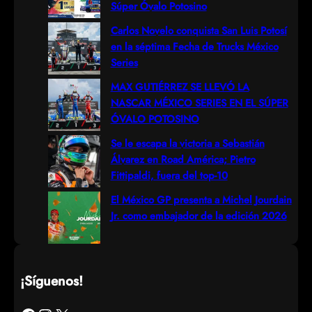
c
Súper Óvalo Potosino
h
Carlos Novelo conquista San Luis Potosí
en la séptima Fecha de Trucks México
Series
MAX GUTIÉRREZ SE LLEVÓ LA
NASCAR MÉXICO SERIES EN EL SÚPER
ÓVALO POTOSINO
Se le escapa la victoria a Sebastián
Álvarez en Road América; Pietro
Fittipaldi, fuera del top-10
El México GP presenta a Michel Jourdain
Jr. como embajador de la edición 2026
¡Síguenos!