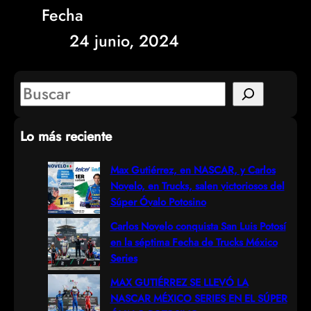
Fecha
24 junio, 2024
S
e
Lo más reciente
a
r
Max Gutiérrez, en NASCAR, y Carlos
Novelo, en Trucks, salen victoriosos del
c
Súper Óvalo Potosino
h
Carlos Novelo conquista San Luis Potosí
en la séptima Fecha de Trucks México
Series
MAX GUTIÉRREZ SE LLEVÓ LA
NASCAR MÉXICO SERIES EN EL SÚPER