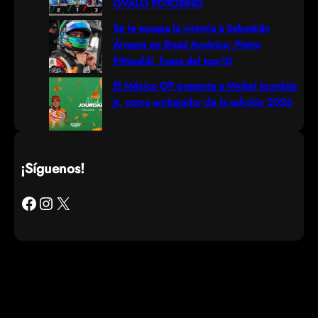
ÓVALO POTOSINO
Se le escapa la victoria a Sebastián
Álvarez en Road América; Pietro
Fittipaldi, fuera del top-10
El México GP presenta a Michel Jourdain
Jr. como embajador de la edición 2026
¡Síguenos!
Facebook
Instagram
X