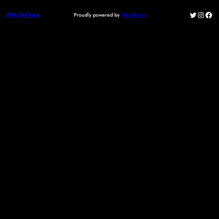
Twitter
Instag
Fac
Proudly powered by
WordPress
DNA ON Track