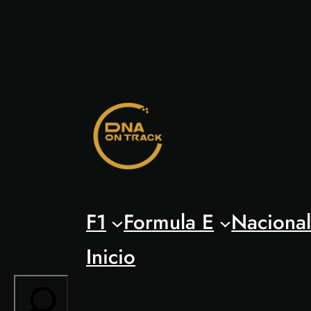
Saltar
al
contenido
F1
Formula E
Naciona
Inicio
Search