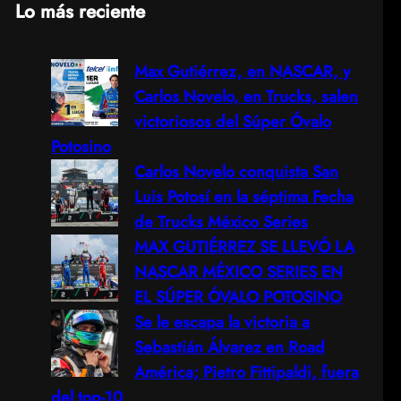
Lo más reciente
a
Max Gutiérrez, en NASCAR, y
r
Carlos Novelo, en Trucks, salen
c
victoriosos del Súper Óvalo
Potosino
h
Carlos Novelo conquista San
Luis Potosí en la séptima Fecha
de Trucks México Series
MAX GUTIÉRREZ SE LLEVÓ LA
NASCAR MÉXICO SERIES EN
EL SÚPER ÓVALO POTOSINO
Se le escapa la victoria a
Sebastián Álvarez en Road
América; Pietro Fittipaldi, fuera
del top-10