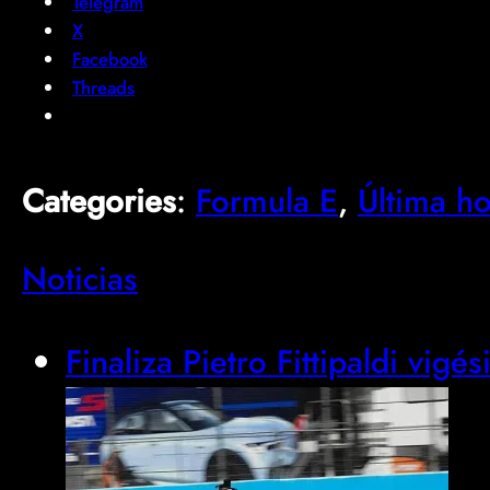
Telegram
X
Facebook
Threads
Categories
:
Formula E
, 
Última h
Noticias
Finaliza Pietro Fittipaldi vig