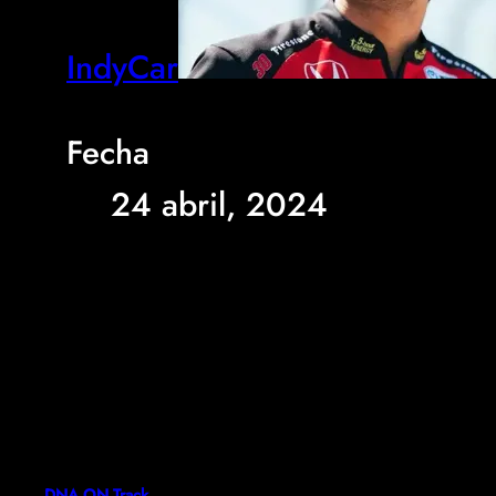
IndyCar
Fecha
24 abril, 2024
DNA ON Track