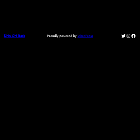
Twitter
Instag
Fac
Proudly powered by
WordPress
DNA ON Track