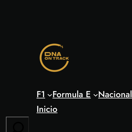
Saltar
al
contenido
F1
Formula E
Naciona
Inicio
Search