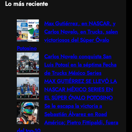
Lo más reciente
a
Max Gutiérrez, en NASCAR, y
r
Carlos Novelo, en Trucks, salen
c
victoriosos del Súper Óvalo
Potosino
h
Carlos Novelo conquista San
Luis Potosí en la séptima Fecha
de Trucks México Series
MAX GUTIÉRREZ SE LLEVÓ LA
NASCAR MÉXICO SERIES EN
EL SÚPER ÓVALO POTOSINO
Se le escapa la victoria a
Sebastián Álvarez en Road
América; Pietro Fittipaldi, fuera
del top-10