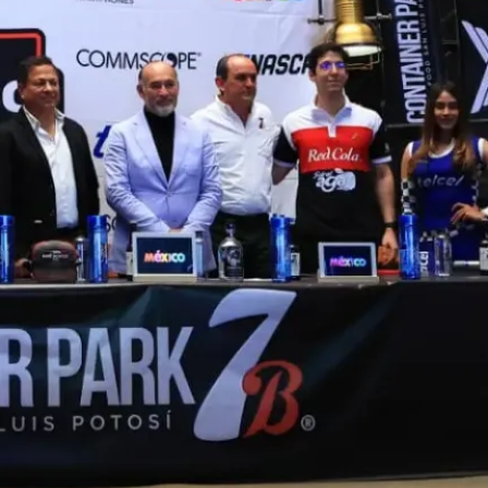
El México GP presenta a Michel
Jourdain Jr. como embajador
de la edición 2026
¡Síguenos!
Facebook
Instagram
X