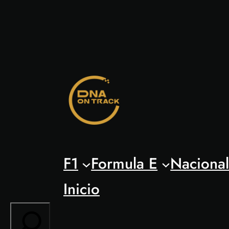
Saltar
al
contenido
F1
Formula E
Naciona
Inicio
Search