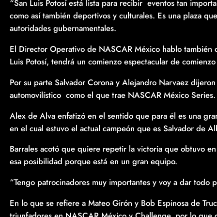
“San Luis Potosí está lista para recibir eventos tan impo
como así también deportivos y culturales. Es una plaza qu
autoridades gubernamentales.
El Director Operativo de NASCAR México hablo también d
Luis Potosí, tendrá un comienzo espectacular de comienz
Por su parte Salvador Corona y Alejandro Narvaez dijeron 
automovilístico como el que trae NASCAR México Series.
Alex de Alva enfatizó en el sentido que para él es una gr
en el cual estuvo el actual campeón que es Salvador de Alb
Barrales acotó que quiere repetir la victoria que obtuvo e
esa posibilidad porque está en un gran equipo.
“Tengo patrocinadores muy importantes y voy a dar todo pa
En lo que se refiere a Mateo Girón y Bob Espinosa de Truc
triunfadores en NASCAR México y Challenge, por lo que 