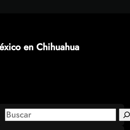
éxico en Chihuahua
S
e