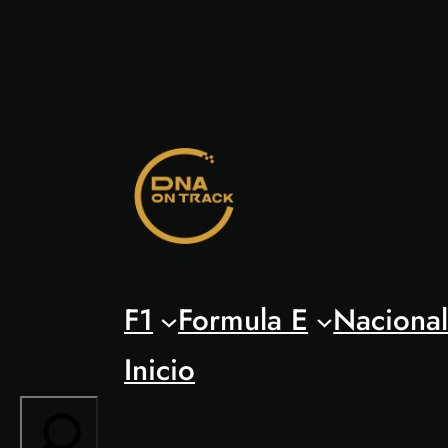
Saltar
al
contenido
F1
Formula E
Naciona
Inicio
Search