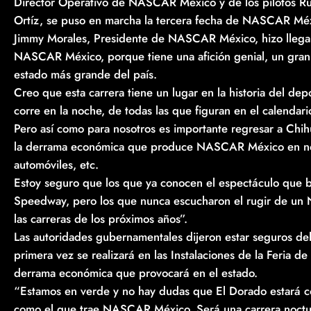
Director Operativo de NASCAR México y de los pilotos R
Ortíz, se puso en marcha la tercera fecha de NASCAR Méx
Jimmy Morales, Presidente de NASCAR México, hizo llegar
NASCAR México, porque tiene una afición genial, un gr
estado más grande del país.
Creo que esta carrera tiene un lugar en la historia del de
corre en la noche, de todas las que figuran en el calend
Pero así como para nosotros es importante regresar a Chih
la derrama económica que produce NASCAR México en noc
automóviles, etc.
Estoy seguro que los que ya conocen el espectáculo que
Speedway, pero los que nunca escucharon el rugir de un 
las carreras de los próximos años”.
Las autoridades gubernamentales dijeron estar seguros de
primera vez se realizará en las Instalaciones de la Feria 
derrama económica que provocará en el estado.
“Estamos en verde y no hay dudas que El Dorado estará c
como el que trae NASCAR México. Será una carrera nocturn