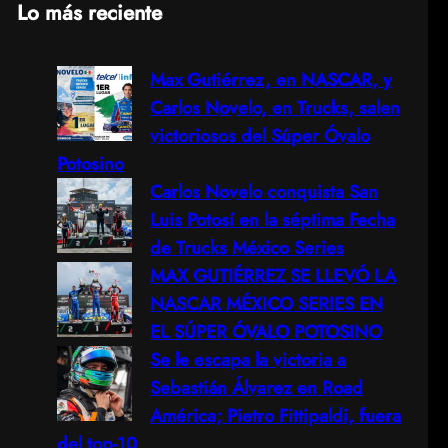
Lo más reciente
a
Max Gutiérrez, en NASCAR, y
r
Carlos Novelo, en Trucks, salen
c
victoriosos del Súper Óvalo
Potosino
h
Carlos Novelo conquista San
Luis Potosí en la séptima Fecha
de Trucks México Series
MAX GUTIÉRREZ SE LLEVÓ LA
NASCAR MÉXICO SERIES EN
EL SÚPER ÓVALO POTOSINO
Se le escapa la victoria a
Sebastián Álvarez en Road
América; Pietro Fittipaldi, fuera
del top-10