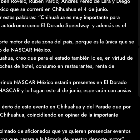
ubén Rovelo, Rubén Pardo, Andrés Pérez de Lara y Diego
ico que se correrá en Chihuahua el 4 de junio.
 estas palabras: “Chihuahua es muy importante para
an autódromo como El Dorado Speedway y además es el
porte motor de esta zona del país, porque es la única que se
ario de NASCAR México.
uahua, creo que para el estado también lo es, en virtud de
hes de hotel, consumo en restaurantes, renta de
 brinda NASCAR México estarán presentes en El Dorado
NASCAR y lo hagan este 4 de junio, esperarán con ansias
l éxito de este evento en Chihuahua y del Parade que por
de Chihuahua, coincidiendo en opinar de la importante
olmado de aficionados que ya quieren presenciar eventos
a que pasara a la historia de nuestro deporte motor”,