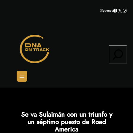
Saltar
Facebook
X
Inst
Síguenos
al
contenido
Search
Se va Sulaimán con un triunfo y
un séptimo puesto de Road
America