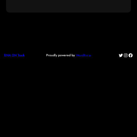
Twitter
Instag
Fac
Proudly powered by
WordPress
DNA ON Track