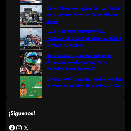
h
Carlos Novelo conquista San Luis Potosí
en la séptima Fecha de Trucks México
Series
MAX GUTIÉRREZ SE LLEVÓ LA
NASCAR MÉXICO SERIES EN EL SÚPER
ÓVALO POTOSINO
Se le escapa la victoria a Sebastián
Álvarez en Road América; Pietro
Fittipaldi, fuera del top-10
El México GP presenta a Michel Jourdain
Jr. como embajador de la edición 2026
¡Síguenos!
Facebook
Instagram
X