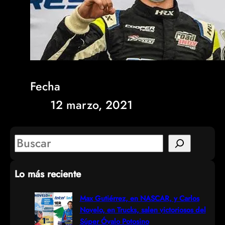
Fecha
12 marzo, 2021
S
e
Lo más reciente
a
r
Max Gutiérrez, en NASCAR, y Carlos
Novelo, en Trucks, salen victoriosos del
c
Súper Óvalo Potosino