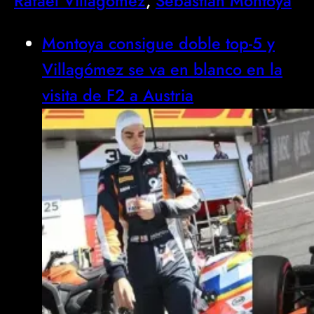
Rafael Villagómez
, 
Sebastián Montoya
Montoya consigue doble top-5 y
Villagómez se va en blanco en la
visita de F2 a Austria