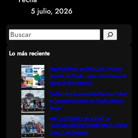
5 julio, 2026
S
e
Lo más reciente
a
r
Max Gutiérrez, en NASCAR, y Carlos
Novelo, en Trucks, salen victoriosos del
c
Súper Óvalo Potosino
h
Carlos Novelo conquista San Luis Potosí
en la séptima Fecha de Trucks México
Series
MAX GUTIÉRREZ SE LLEVÓ LA
NASCAR MÉXICO SERIES EN EL SÚPER
ÓVALO POTOSINO