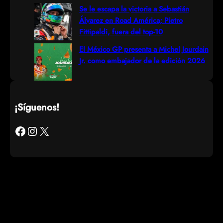
Se le escapa la victoria a Sebastián
Álvarez en Road América; Pietro
Fittipaldi, fuera del top-10
El México GP presenta a Michel Jourdain
Jr. como embajador de la edición 2026
¡Síguenos!
Facebook
Instagram
X