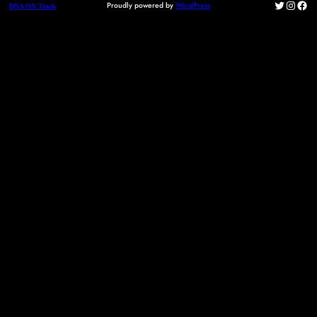
Twitter
Instag
Fac
Proudly powered by
WordPress
DNA ON Track