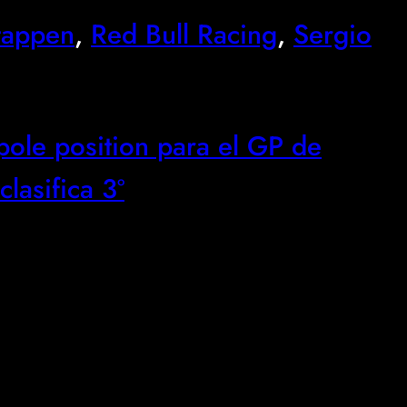
tappen
, 
Red Bull Racing
, 
Sergio
ole position para el GP de
lasifica 3º