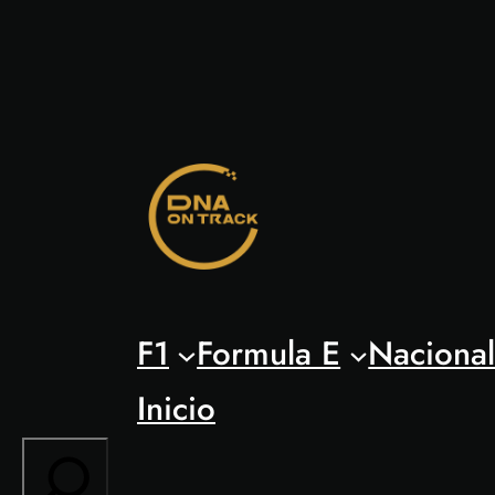
Saltar
al
contenido
F1
Formula E
Naciona
Inicio
Search