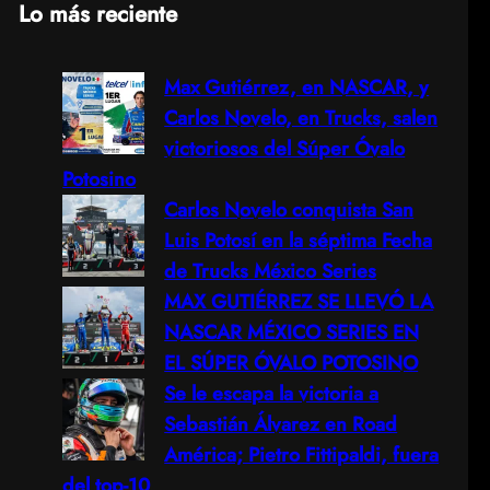
Lo más reciente
a
Max Gutiérrez, en NASCAR, y
r
Carlos Novelo, en Trucks, salen
c
victoriosos del Súper Óvalo
Potosino
h
Carlos Novelo conquista San
Luis Potosí en la séptima Fecha
de Trucks México Series
MAX GUTIÉRREZ SE LLEVÓ LA
NASCAR MÉXICO SERIES EN
EL SÚPER ÓVALO POTOSINO
Se le escapa la victoria a
Sebastián Álvarez en Road
América; Pietro Fittipaldi, fuera
del top-10