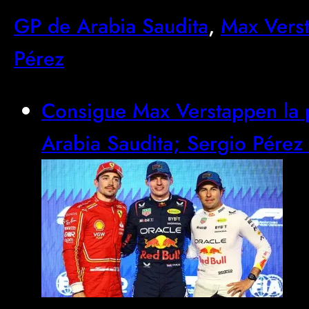
GP de Arabia Saudita
, 
Max Vers
Pérez
Consigue Max Verstappen la p
Arabia Saudita; Sergio Pérez c