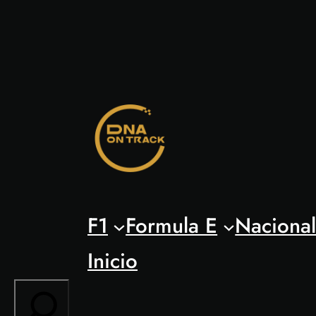
Saltar
al
contenido
F1
Formula E
Naciona
Inicio
Search