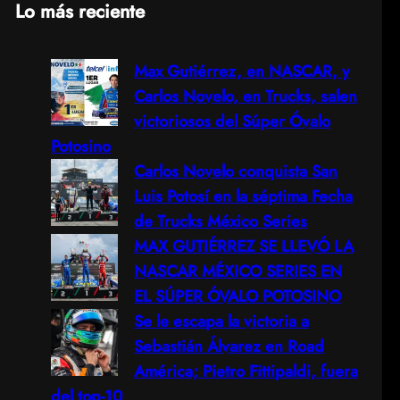
Lo más reciente
a
Max Gutiérrez, en NASCAR, y
r
Carlos Novelo, en Trucks, salen
c
victoriosos del Súper Óvalo
Potosino
h
Carlos Novelo conquista San
Luis Potosí en la séptima Fecha
de Trucks México Series
MAX GUTIÉRREZ SE LLEVÓ LA
NASCAR MÉXICO SERIES EN
EL SÚPER ÓVALO POTOSINO
Se le escapa la victoria a
Sebastián Álvarez en Road
América; Pietro Fittipaldi, fuera
del top-10