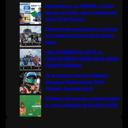
r
Max Gutiérrez, en NASCAR, y Carlos
Novelo, en Trucks, salen victoriosos del
c
Súper Óvalo Potosino
h
Carlos Novelo conquista San Luis Potosí
en la séptima Fecha de Trucks México
Series
MAX GUTIÉRREZ SE LLEVÓ LA
NASCAR MÉXICO SERIES EN EL SÚPER
ÓVALO POTOSINO
Se le escapa la victoria a Sebastián
Álvarez en Road América; Pietro
Fittipaldi, fuera del top-10
El México GP presenta a Michel Jourdain
Jr. como embajador de la edición 2026