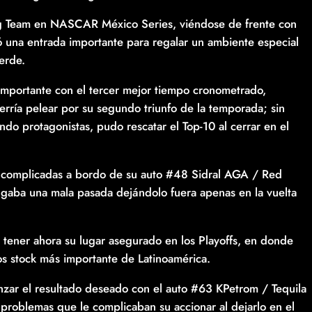
ng Team en NASCAR México Series, viéndose de frente con
zó una entrada importante para regalar un ambiente especial
erde.
n importante con el tercer mejor tiempo cronometrado,
rría pelear por su segundo triunfo de la temporada; sin
do protagonistas, pudo rescatar el Top-10 al cerrar en el
ás complicadas a bordo de su auto #48 Sidral AGA / Red
ugaba una mala pasada dejándolo fuera apenas en la vuelta
ía tener ahora su lugar asegurado en los Playoffs, en donde
os stock más importante de Latinoamérica.
ar el resultado deseado con el auto #63 KPetrom / Tequila
problemas que le complicaban su accionar al dejarlo en el