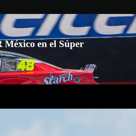
 México en el Súper
S
e