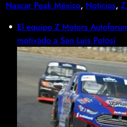
Nascar Peak México
, 
Noticias
, 
Z
El equipo Z Motors Autoforu
motivado a San Luis Potosí