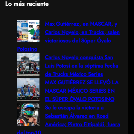
Lo más reciente
a
Max Gutiérrez, en NASCAR, y
r
Carlos Novelo, en Trucks, salen
c
victoriosos del Súper Óvalo
Potosino
h
Carlos Novelo conquista San
Luis Potosí en la séptima Fecha
de Trucks México Series
MAX GUTIÉRREZ SE LLEVÓ LA
NASCAR MÉXICO SERIES EN
EL SÚPER ÓVALO POTOSINO
Se le escapa la victoria a
Sebastián Álvarez en Road
América; Pietro Fittipaldi, fuera
del top-10