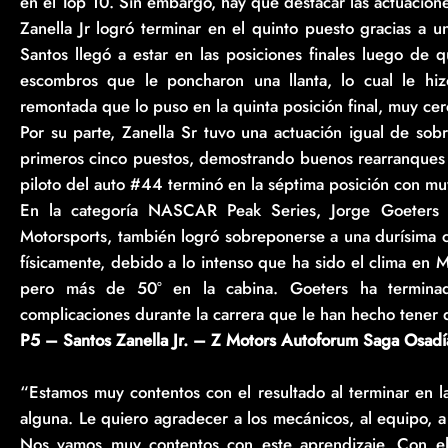
en el Top 10. Sin embargo, hay que destacar las actuaciones 
Zanella Jr logró terminar en el quinto puesto gracias a 
Santos llegó a estar en las posiciones finales luego de 
escombros que le poncharon una llanta, lo cual le hi
remontada que lo puso en la quinta posición final, muy cer
Por su parte, Zanella Sr tuvo una actuación igual de sobr
primeros cinco puestos, demostrando buenos rearranques tr
piloto del auto #44 terminó en la séptima posición con mu
En la categoría NASCAR Peak Series, Jorge Goeters
Motorsports, también logró sobreponerse a una durísima co
físicamente, debido a lo intenso que ha sido el clima en
pero más de 50° en la cabina. Goeters ha terminad
complicaciones durante la carrera que le han hecho tener qu
P5 – Santos Zanella Jr. – Z Motors Autoforum Saga Osad
“Estamos muy contentos con el resultado al terminar en la
alguna. Le quiero agradecer a los mecánicos, al equipo, 
Nos vamos muy contentos con este aprendizaje. Con el