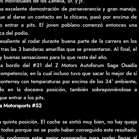
individuales de los Zanella, Sr. y Jr.
una excelente demostración de perseverancia y gran manejo.
que al darse un contacto en la chicana, pasó por encima de
zo entrar a pits. El joven poblano comenzó entonces una
ca del podio.
esaliente al rodar durante buena parte de la carrera en los
as las 3 banderas amarillas que se presentaron. Al final, el
y buenas sensaciones para lo que resta del año.
 a bordo del #31 del Z Motors Autoforum Saga Osadía
mpetencia, en la cual incluso tuvo que sacar lo mejor de sí
 Monterrey con temperaturas por encima de los 34° ambiente,
o en la doceava posición, también sobreponiéndose a
e entrar a los pits.
ía Motorsports #52
 quinta posición. El coche se sintió muy bien, no hay queja
a todos porque no se pudo haber conseguido este resultado.
lo podremos estar mejor preparados para poder llegar al