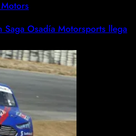
 Motors
m Saga Osadía Motorsports llega