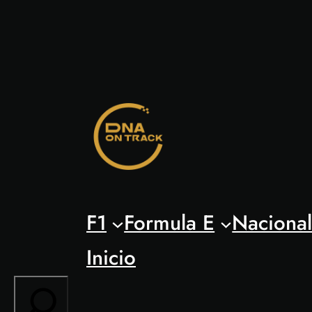
Saltar
al
contenido
F1
Formula E
Naciona
Inicio
Search