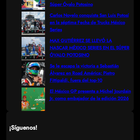
c
Súper Óvalo Potosino
h
Carlos Novelo conquista San Luis Potosí
en la séptima Fecha de Trucks México
Series
MAX GUTIÉRREZ SE LLEVÓ LA
NASCAR MÉXICO SERIES EN EL SÚPER
ÓVALO POTOSINO
Se le escapa la victoria a Sebastián
Álvarez en Road América; Pietro
Fittipaldi, fuera del top-10
El México GP presenta a Michel Jourdain
Jr. como embajador de la edición 2026
¡Síguenos!