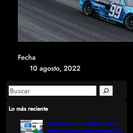
Fecha
10 agosto, 2022
S
e
Lo más reciente
a
r
Max Gutiérrez, en NASCAR, y Carlos
Novelo, en Trucks, salen victoriosos del