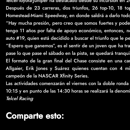
Telcel-Toyota-Juniper ha destacado desde su incursión en 
Después de 23 carreras, dos triunfos, 26 top-10, 18 top
Homestead-Miami Speedway, en donde saldrá a darlo todo 
“Hay mucha presión, pero creo que somos fuertes y podem
tengo 11 años por falta de apoyo económico, entonces, no
auto #19, quien está decidido a buscar el triunfo que le pe
“Espero que ganemos”, es el sentir de un joven que ha tra
pase lo que pase el sábado en la pista, se quedará tranquil
El formato de la gran final del Chase consiste en una carre
Allgaier, Erik Jones y Suárez quienes cuentan con 4 mi
campeón de la NASCAR Xfinity Series.
Las actividades comenzarán el viernes con la doble ronda de
10:15 y en punto de las 14:30 horas se realizará la deno
Telcel Racing
Comparte esto: