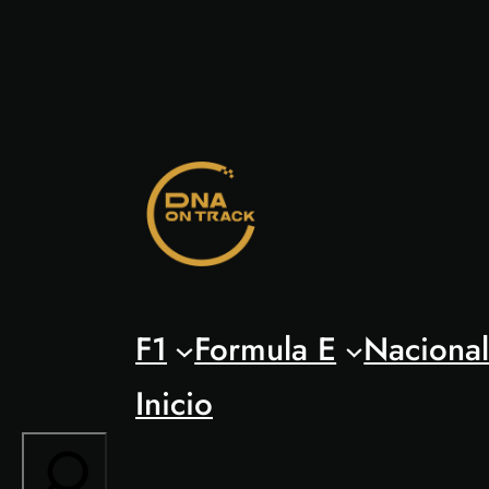
Saltar
al
contenido
F1
Formula E
Naciona
Inicio
Search