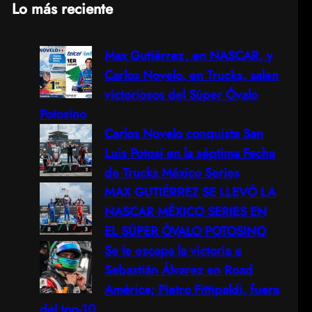
Lo más reciente
a
Max Gutiérrez, en NASCAR, y
r
Carlos Novelo, en Trucks, salen
c
victoriosos del Súper Óvalo
Potosino
h
Carlos Novelo conquista San
Luis Potosí en la séptima Fecha
de Trucks México Series
MAX GUTIÉRREZ SE LLEVÓ LA
NASCAR MÉXICO SERIES EN
EL SÚPER ÓVALO POTOSINO
Se le escapa la victoria a
Sebastián Álvarez en Road
América; Pietro Fittipaldi, fuera
del top-10