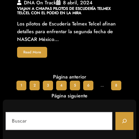
DNA On Track
8 abril, 2024
VIAJAN A CHIAPAS PILOTOS DE ESCUDERÍA TELMEX
TELCEL CON EL PODIO EN LA MIRA
Los pilotos de Escudería Telmex Telcel afinan
detalles para enfrentar la segunda fecha de
NASCAR México…
Read More
Página anterior
1
2
3
4
5
6
…
8
Página siguiente
S
e
a
r