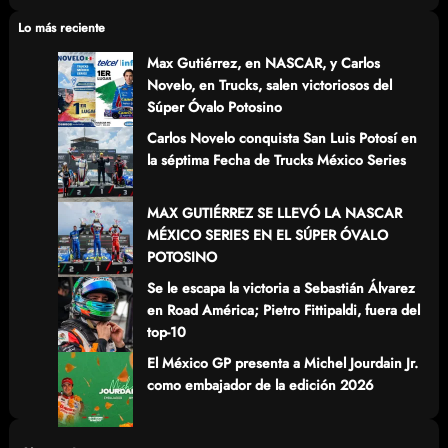
c
Lo más reciente
h
Max Gutiérrez, en NASCAR, y Carlos
Novelo, en Trucks, salen victoriosos del
Súper Óvalo Potosino
Carlos Novelo conquista San Luis Potosí en
la séptima Fecha de Trucks México Series
MAX GUTIÉRREZ SE LLEVÓ LA NASCAR
MÉXICO SERIES EN EL SÚPER ÓVALO
POTOSINO
Se le escapa la victoria a Sebastián Álvarez
en Road América; Pietro Fittipaldi, fuera del
top-10
El México GP presenta a Michel Jourdain Jr.
como embajador de la edición 2026