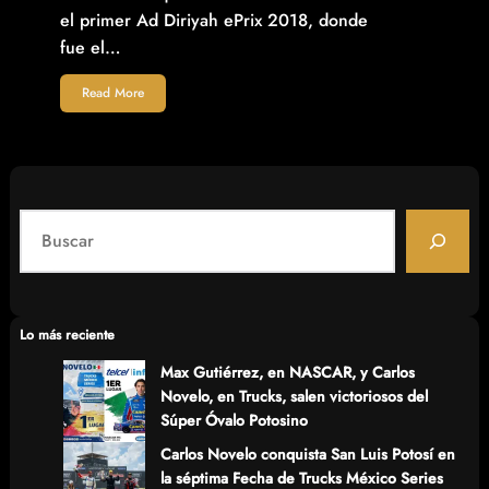
el primer Ad Diriyah ePrix 2018, donde
fue el…
Read More
S
e
a
r
c
Lo más reciente
h
Max Gutiérrez, en NASCAR, y Carlos
Novelo, en Trucks, salen victoriosos del
Súper Óvalo Potosino
Carlos Novelo conquista San Luis Potosí en
la séptima Fecha de Trucks México Series