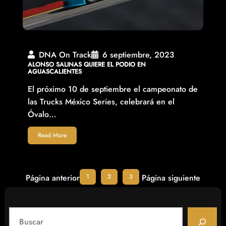
DNA On Track
6 septiembre, 2023
ALONSO SALINAS QUIERE EL PODIO EN
AGUASCALIENTES
El próximo 10 de septiembre el campeonato de
las Trucks México Series, celebrará en el
Óvalo…
Read More
1
2
3
Página anterior
Página siguiente
S
e