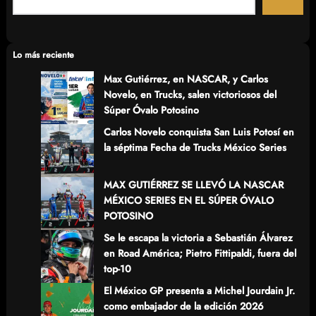
a
r
c
Lo más reciente
h
Max Gutiérrez, en NASCAR, y Carlos
Novelo, en Trucks, salen victoriosos del
Súper Óvalo Potosino
Carlos Novelo conquista San Luis Potosí en
la séptima Fecha de Trucks México Series
MAX GUTIÉRREZ SE LLEVÓ LA NASCAR
MÉXICO SERIES EN EL SÚPER ÓVALO
POTOSINO
Se le escapa la victoria a Sebastián Álvarez
en Road América; Pietro Fittipaldi, fuera del
top-10
El México GP presenta a Michel Jourdain Jr.
como embajador de la edición 2026