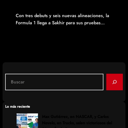
SE ENCIENDEN LOS MOTORES EN BARÉIN, ARRANCA LA
F1 2023
Con tres debuts y seis nuevas alineaciones, la
Formula 1 llega a Sakhir para sus pruebas…
Read More
S
e
a
r
c
Lo más reciente
h
Max Gutiérrez, en NASCAR, y Carlos
Novelo, en Trucks, salen victoriosos del