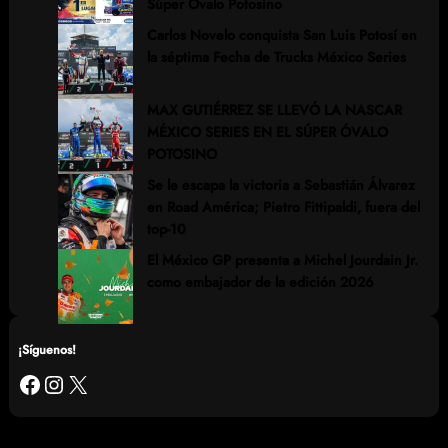
Súper Óvalo Potosino
Carlos Novelo conquista San Luis Potosí en
la séptima Fecha de Trucks México Series
MAX GUTIÉRREZ SE LLEVÓ LA NASCAR
MÉXICO SERIES EN EL SÚPER ÓVALO
POTOSINO
Se le escapa la victoria a Sebastián Álvarez
en Road América; Pietro Fittipaldi, fuera del
top-10
El México GP presenta a Michel Jourdain Jr.
como embajador de la edición 2026
¡Síguenos!
Facebook
Instagram
X