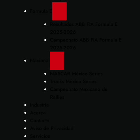
Formula E
Resultados ABB FIA Formula E
2025-2026
Campeonato ABB FIA Formula E
2025-2026
Nacional
NASCAR México Series
Trucks México Series
Campeonato Mexicano de
Rallies
Industria
Acerca
Contacto
Aviso de Privacidad
Servicios