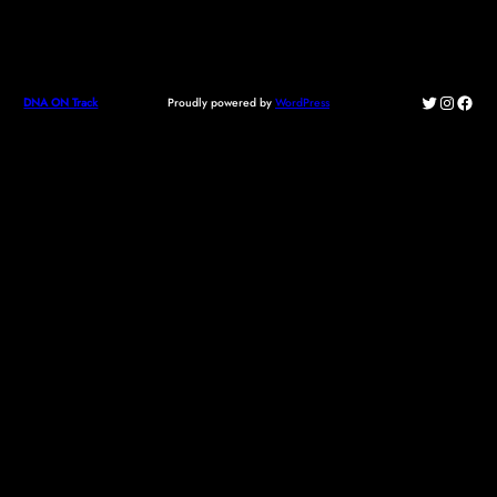
Twitter
Instagr
Face
Proudly powered by
WordPress
DNA ON Track