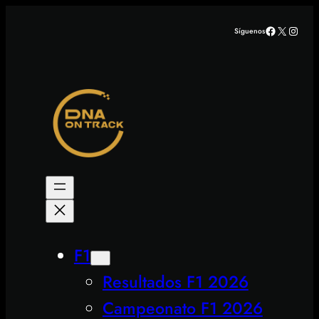
Saltar
Facebook
X
Insta
Síguenos
al
contenido
F1
Resultados F1 2026
Campeonato F1 2026