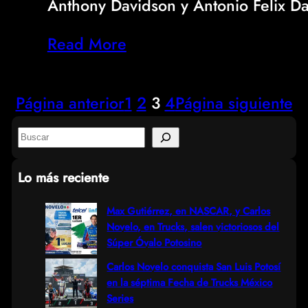
Anthony Davidson y Antonio Felix D
Read More
Página anterior
1
2
3
4
Página siguiente
S
e
Lo más reciente
a
r
Max Gutiérrez, en NASCAR, y Carlos
Novelo, en Trucks, salen victoriosos del
c
Súper Óvalo Potosino
h
Carlos Novelo conquista San Luis Potosí
en la séptima Fecha de Trucks México
Series