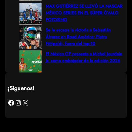
MAX GUTIÉRREZ SE LLEVÓ LA NASCAR
MÉXICO SERIES EN EL SÚPER ÓVALO
POTOSINO
Se le escapa la victoria a Sebastián
Álvarez en Road América; Pietro
Fittipaldi, fuera del top-10
El México GP presenta a Michel Jourdain
Jr. como embajador de la edición 2026
¡Síguenos!
Facebook
Instagram
X