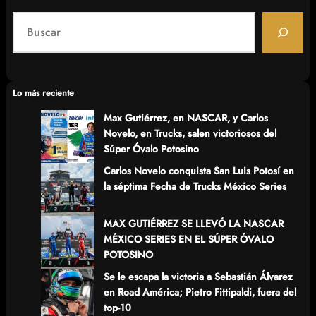
S
e
a
r
c
Lo más reciente
h
Max Gutiérrez, en NASCAR, y Carlos
Novelo, en Trucks, salen victoriosos del
Súper Óvalo Potosino
Carlos Novelo conquista San Luis Potosí en
la séptima Fecha de Trucks México Series
MAX GUTIÉRREZ SE LLEVÓ LA NASCAR
MÉXICO SERIES EN EL SÚPER ÓVALO
POTOSINO
Se le escapa la victoria a Sebastián Álvarez
en Road América; Pietro Fittipaldi, fuera del
top-10