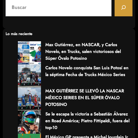
S
e
a
r
c
Lo más reciente
h
Max Gutiérrez, en NASCAR, y Carlos
Novelo, en Trucks, salen victoriosos del
Súper Óvalo Potosino
Carlos Novelo conquista San Luis Potosí en
la séptima Fecha de Trucks México Series
MAX GUTIÉRREZ SE LLEVÓ LA NASCAR
MÉXICO SERIES EN EL SÚPER ÓVALO
POTOSINO
Se le escapa la victoria a Sebastián Álvarez
en Road América; Pietro Fittipaldi, fuera del
top-10
El México GP presenta a Michel Jourdain Jr.