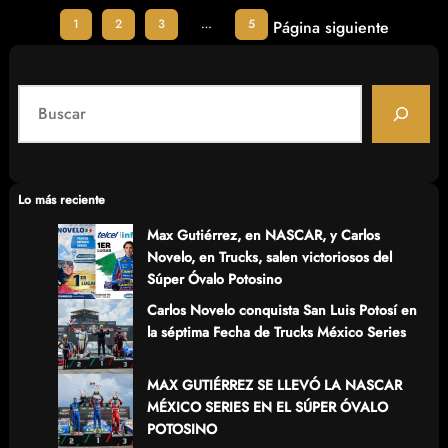
1
2
3
…
5
Página siguiente
S
e
a
r
c
Lo más reciente
h
Max Gutiérrez, en NASCAR, y Carlos
Novelo, en Trucks, salen victoriosos del
Súper Óvalo Potosino
Carlos Novelo conquista San Luis Potosí en
la séptima Fecha de Trucks México Series
MAX GUTIÉRREZ SE LLEVÓ LA NASCAR
MÉXICO SERIES EN EL SÚPER ÓVALO
POTOSINO