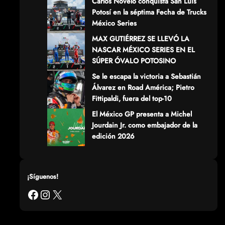
Carlos Novelo conquista San Luis
Potosí en la séptima Fecha de Trucks
México Series
MAX GUTIÉRREZ SE LLEVÓ LA
NASCAR MÉXICO SERIES EN EL
SÚPER ÓVALO POTOSINO
Se le escapa la victoria a Sebastián
Álvarez en Road América; Pietro
Fittipaldi, fuera del top-10
El México GP presenta a Michel
Jourdain Jr. como embajador de la
edición 2026
¡Síguenos!
Facebook
Instagram
X