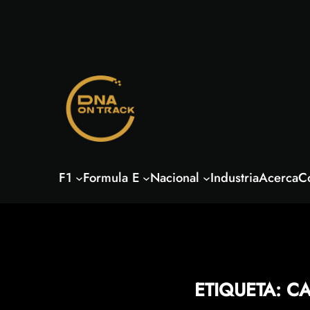
Saltar
al
contenido
F1
Formula E
Nacional
Industria
Acerca
C
ETIQUETA:
CA