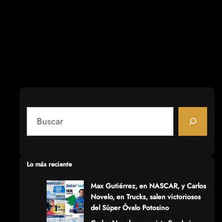
S
e
a
r
c
Lo más reciente
h
Max Gutiérrez, en NASCAR, y Carlos
Novelo, en Trucks, salen victoriosos
del Súper Óvalo Potosino