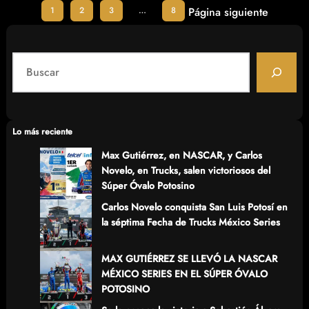
1
2
3
…
8
Página siguiente
S
e
a
r
c
Lo más reciente
h
Max Gutiérrez, en NASCAR, y Carlos
Novelo, en Trucks, salen victoriosos del
Súper Óvalo Potosino
Carlos Novelo conquista San Luis Potosí en
la séptima Fecha de Trucks México Series
MAX GUTIÉRREZ SE LLEVÓ LA NASCAR
MÉXICO SERIES EN EL SÚPER ÓVALO
POTOSINO