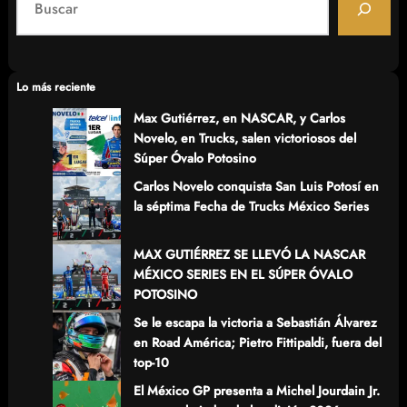
e
a
r
c
Lo más reciente
h
Max Gutiérrez, en NASCAR, y Carlos
Novelo, en Trucks, salen victoriosos del
Súper Óvalo Potosino
Carlos Novelo conquista San Luis Potosí en
la séptima Fecha de Trucks México Series
MAX GUTIÉRREZ SE LLEVÓ LA NASCAR
MÉXICO SERIES EN EL SÚPER ÓVALO
POTOSINO
Se le escapa la victoria a Sebastián Álvarez
en Road América; Pietro Fittipaldi, fuera del
top-10
El México GP presenta a Michel Jourdain Jr.