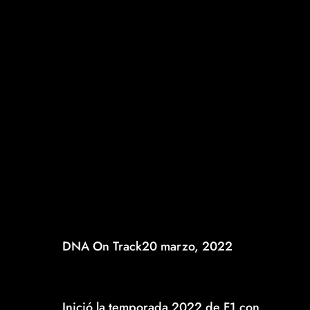
DNA On Track
20 marzo, 2022
CHARLES LECLERC SE ALZÓ CON EL TRIUNFO Y
FERRARI VOLVIÓ A LA CIMA EN EL GP DE
BAHRÉIN
Inició la temporada 2022 de F1 con