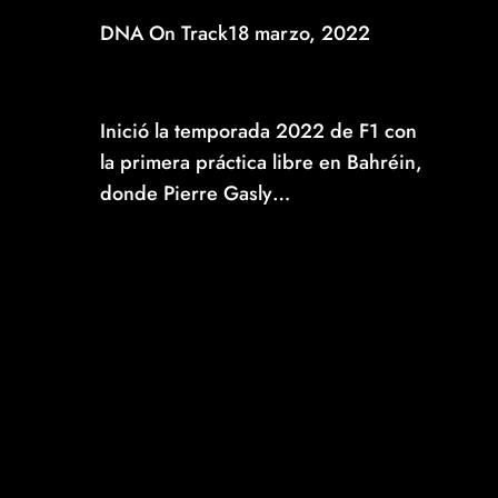
DNA On Track
18 marzo, 2022
PIERRE GASLY ARRANCA ACTIVIDADES EN
BAHRÉIN COMO EL MEJOR EN LA PRIMERA
PRÁCTICA LIBRE
Inició la temporada 2022 de F1 con
la primera práctica libre en Bahréin,
donde Pierre Gasly…
Read More