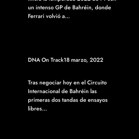
un intenso GP de Bahréin, donde
Ferrari volvió a…
Read More
DNA On Track
18 marzo, 2022
EFICIENTES PRIMERAS TANDAS DE ENSAYOS
LIBRES EN SAKHIR PARA MAX Y SERGIO
Tras negociar hoy en el Circuito
Internacional de Bahréin las
primeras dos tandas de ensayos
libres…
Read More