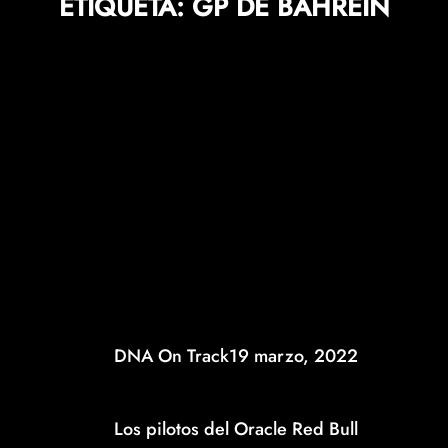
ETIQUETA:
GP DE BAHRÉIN
DNA On Track
19 marzo, 2022
MAX VERSTAPPEN EN P2 Y SERGIO PÉREZ P4
EN CALIFICACIÓN DE BAHRÉIN
Los pilotos del Oracle Red Bull