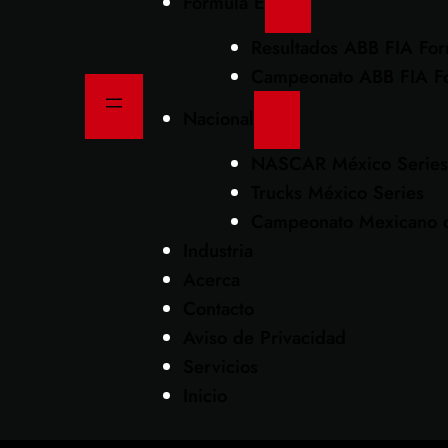
Formula E
Resultados ABB FIA Fo
Campeonato ABB FIA F
Nacional
NASCAR México Series
Trucks México Series
Campeonato Mexicano d
Industria
Acerca
Contacto
Aviso de Privacidad
Servicios
Inicio