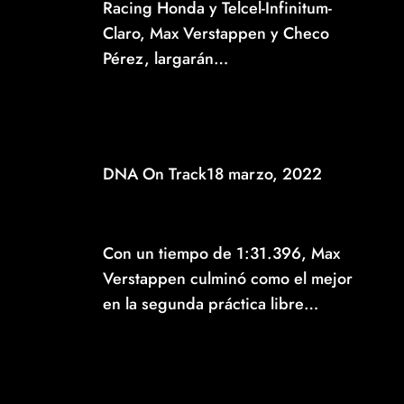
Racing Honda y Telcel-Infinitum-
Claro, Max Verstappen y Checo
Pérez, largarán…
Read More
DNA On Track
18 marzo, 2022
MAX VERSTAPPEN MARCÓ EL RITMO EN LA
SEGUNDA PRÁCTICA LIBRE DEL GP DE
BAHRÉIN
Con un tiempo de 1:31.396, Max
Verstappen culminó como el mejor
en la segunda práctica libre…
Read More