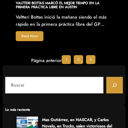
VALTTERI BOTTAS MARCÓ EL MEJOR TIEMPO EN LA
PRIMERA PRÁCTICA LIBRE EN AUSTIN
Valtteri Bottas inició la mañana siendo el más
rápido en la primera práctica libre del GP…
Read More
1
2
3
Página anterior
S
e
a
r
c
Lo más reciente
h
Max Gutiérrez, en NASCAR, y Carlos
Novelo, en Trucks, salen victoriosos del