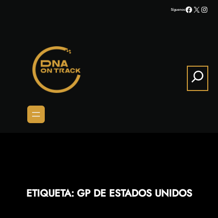
Saltar
Facebook
X
Inst
Síguenos
al
contenido
Search
ETIQUETA:
GP DE ESTADOS UNIDOS