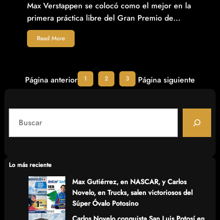
Max Verstappen se colocó como el mejor en la
primera práctica libre del Gran Premio de…
Read More
1
2
3
Página anterior
Página siguiente
S
e
a
r
c
Lo más reciente
h
Max Gutiérrez, en NASCAR, y Carlos
Novelo, en Trucks, salen victoriosos del
Súper Óvalo Potosino
Carlos Novelo conquista San Luis Potosí en