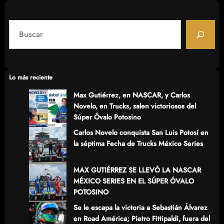
S
e
a
r
c
Lo más reciente
h
Max Gutiérrez, en NASCAR, y Carlos
Novelo, en Trucks, salen victoriosos del
Súper Óvalo Potosino
Carlos Novelo conquista San Luis Potosí en
la séptima Fecha de Trucks México Series
MAX GUTIÉRREZ SE LLEVÓ LA NASCAR
MÉXICO SERIES EN EL SÚPER ÓVALO
POTOSINO
Se le escapa la victoria a Sebastián Álvarez
en Road América; Pietro Fittipaldi, fuera del