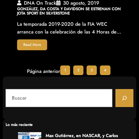
DNA On Track
30 agosto, 2019
GONZÁLEZ, DA COSTA Y DAVIDSON SE ESTRENAN CON
JOTA SPORT EN SILVERSTONE
La temporada 2019-2020 de la FIA WEC
arranca con la celebración de las 4 Horas de…
Read More
1
2
3
4
Página anterior
S
e
a
r
c
Lo más reciente
h
Max Gutiérrez, en NASCAR, y Carlos