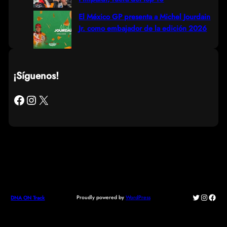
El México GP presenta a Michel Jourdain
Jr. como embajador de la edición 2026
¡Síguenos!
Facebook
Instagram
X
Twitter
Instagr
Face
Proudly powered by
WordPress
DNA ON Track