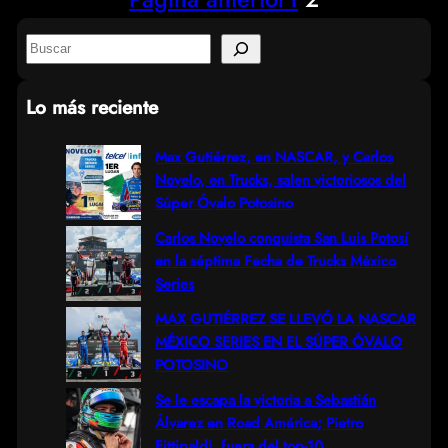
S
e
Lo más reciente
a
r
Max Gutiérrez, en NASCAR, y Carlos
Novelo, en Trucks, salen victoriosos del
c
Súper Óvalo Potosino
h
Carlos Novelo conquista San Luis Potosí
en la séptima Fecha de Trucks México
Series
MAX GUTIÉRREZ SE LLEVÓ LA NASCAR
MÉXICO SERIES EN EL SÚPER ÓVALO
POTOSINO
Se le escapa la victoria a Sebastián
Álvarez en Road América; Pietro
Fittipaldi, fuera del top-10