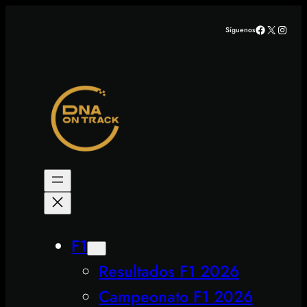
Saltar
Facebook
X
Insta
Síguenos
al
contenido
F1
Resultados F1 2026
Campeonato F1 2026