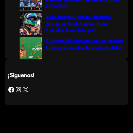
POTOSINO
Se le escapa la victoria a Sebastián
Álvarez en Road América; Pietro
Fittipaldi, fuera del top-10
El México GP presenta a Michel Jourdain
Jr. como embajador de la edición 2026
¡Síguenos!
Facebook
Instagram
X