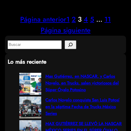
Página anterior
1
2
3
4
5
…
11
Página siguiente
S
e
Lo más reciente
a
r
Max Gutiérrez, en NASCAR, y Carlos
Novelo, en Trucks, salen victoriosos del
c
Súper Óvalo Potosino
h
Carlos Novelo conquista San Luis Potosí
en la séptima Fecha de Trucks México
Series
MAX GUTIÉRREZ SE LLEVÓ LA NASCAR
MÉXICO SERIES EN EL SÚPER ÓVALO