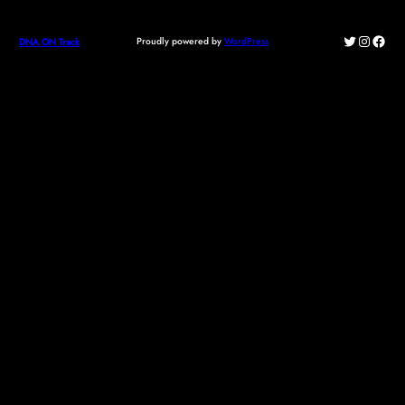
Twitter
Instagr
Face
Proudly powered by
WordPress
DNA ON Track