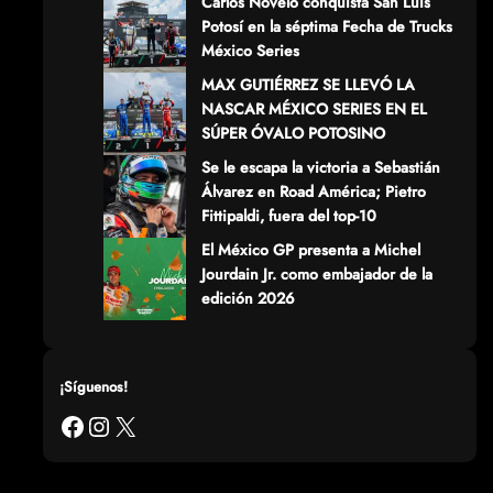
Carlos Novelo conquista San Luis
Potosí en la séptima Fecha de Trucks
México Series
MAX GUTIÉRREZ SE LLEVÓ LA
NASCAR MÉXICO SERIES EN EL
SÚPER ÓVALO POTOSINO
Se le escapa la victoria a Sebastián
Álvarez en Road América; Pietro
Fittipaldi, fuera del top-10
El México GP presenta a Michel
Jourdain Jr. como embajador de la
edición 2026
¡Síguenos!
Facebook
Instagram
X