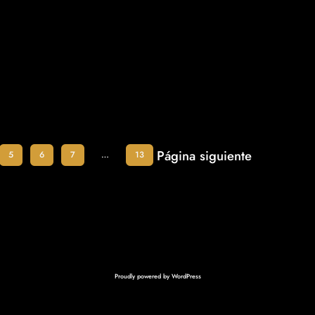
Página siguiente
5
6
7
…
13
Proudly powered by
WordPress