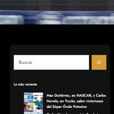
S
e
a
r
c
Lo más reciente
h
Max Gutiérrez, en NASCAR, y Carlos
Novelo, en Trucks, salen victoriosos
del Súper Óvalo Potosino