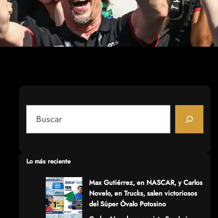
S
e
a
r
c
Lo más reciente
h
Max Gutiérrez, en NASCAR, y Carlos
Novelo, en Trucks, salen victoriosos
del Súper Óvalo Potosino