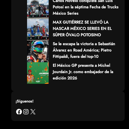
Carlos Novelo conquista San Luis
Potosí en la séptima Fecha de Trucks
México Series
MAX GUTIÉRREZ SE LLEVÓ LA
NASCAR MÉXICO SERIES EN EL
SÚPER ÓVALO POTOSINO
Se le escapa la victoria a Sebastián
Álvarez en Road América; Pietro
Fittipaldi, fuera del top-10
El México GP presenta a Michel
Jourdain Jr. como embajador de la
edición 2026
¡Síguenos!
Facebook
Instagram
X