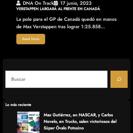
DNA On Track
17 junio, 2023
VERSTAPPEN LARGARÁ AL FRENTE EN CANADÁ
La pole para el GP de Canadá quedó en manos
de Max Verstappen tras lograr 1:25.858…
Read More
S
e
a
r
c
Lo más reciente
h
Max Gutiérrez, en NASCAR, y Carlos
Novelo, en Trucks, salen victoriosos del
Súper Óvalo Potosino